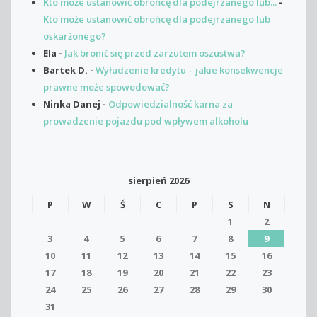
Kto może ustanowić obrońcę dla podejrzanego lub...
-
Kto może ustanowić obrońcę dla podejrzanego lub
oskarżonego?
Ela
-
Jak bronić się przed zarzutem oszustwa?
Bartek D.
-
Wyłudzenie kredytu – jakie konsekwencje
prawne może spowodować?
Ninka Danej
-
Odpowiedzialność karna za
prowadzenie pojazdu pod wpływem alkoholu
sierpień 2026
P
W
Ś
C
P
S
N
1
2
3
4
5
6
7
8
9
10
11
12
13
14
15
16
17
18
19
20
21
22
23
24
25
26
27
28
29
30
31