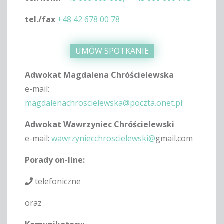
tel./fax
+48 42 678 00 78
UMÓW SPOTKANIE
Adwokat Magdalena Chróścielewska
e-mail:
magdalenachroscielewska@poczta.onet.pl
Adwokat Wawrzyniec Chróścielewski
e-mail:
wawrzyniecchroscielewski@
gmail.com
Porady on-line:
telefoniczne
oraz