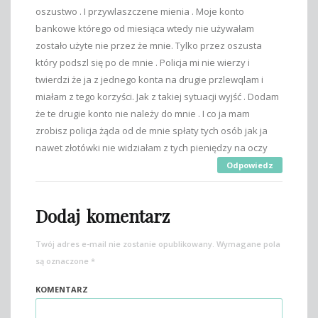
oszustwo . I przywlaszczene mienia . Moje konto
bankowe którego od miesiąca wtedy nie używałam
zostało użyte nie przez że mnie. Tylko przez oszusta
który podszl się po de mnie . Policja mi nie wierzy i
twierdzi że ja z jednego konta na drugie przlewqlam i
miałam z tego korzyści. Jak z takiej sytuacji wyjść . Dodam
że te drugie konto nie należy do mnie . I co ja mam
zrobisz policja żąda od de mnie spłaty tych osób jak ja
nawet złotówki nie widziałam z tych pieniędzy na oczy
Odpowiedz
Dodaj komentarz
Twój adres e-mail nie zostanie opublikowany.
Wymagane pola
są oznaczone
*
KOMENTARZ