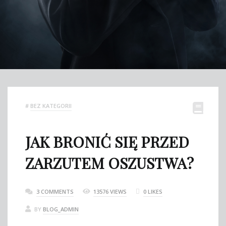
#
BEZ KATEGORII
JAK BRONIĆ SIĘ PRZED
ZARZUTEM OSZUSTWA?
3 COMMENTS
13576 VIEWS
0
LIKES
BY
BLOG_ADMIN